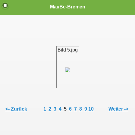
MayBe-Bremen
Bild 5.jpg
<- Zurück
1
2
3
4
5
6
7
8
9
10
Weiter ->