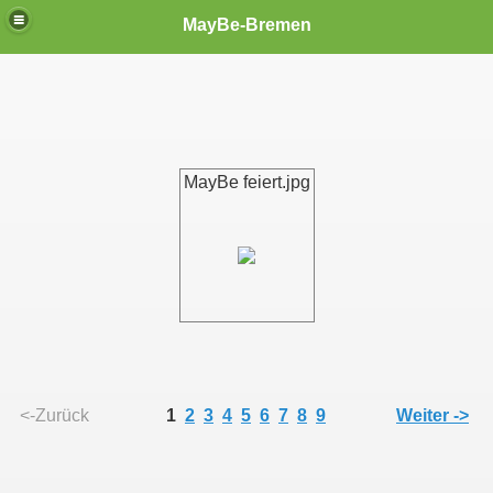
MayBe-Bremen
MayBe feiert.jpg
<-Zurück
1
2
3
4
5
6
7
8
9
Weiter ->