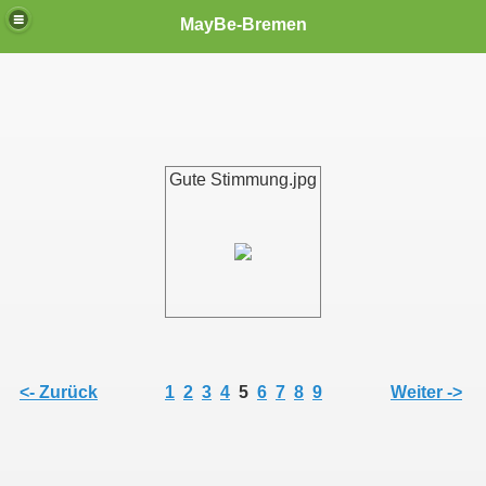
MayBe-Bremen
Gute Stimmung.jpg
<- Zurück
1
2
3
4
5
6
7
8
9
Weiter ->