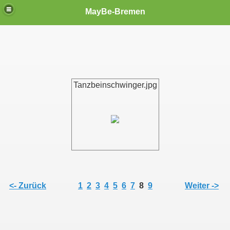
MayBe-Bremen
Tanzbeinschwinger.jpg
<- Zurück
1
2
3
4
5
6
7
8
9
Weiter ->